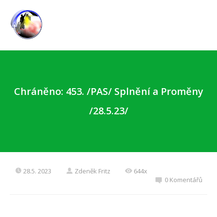
Chráněno: 453. /PAS/ Splnění a Proměny
/28.5.23/
28.5. 2023
Zdeněk Fritz
644x
0 Komentářů