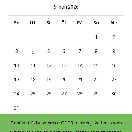
Srpen 2026
Po
Út
St
Čt
Pá
So
Ne
1
2
3
4
5
6
7
8
9
10
11
12
13
14
15
16
17
18
19
20
21
22
23
24
25
26
27
28
29
30
31
« Čvc
Z nařízení EU a směrnice GDPR oznamuji, že tento web