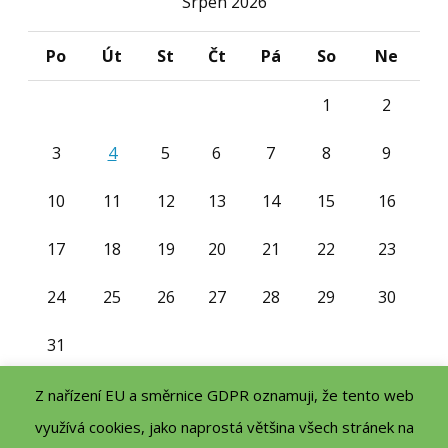
Srpen 2026
Po
Út
St
Čt
Pá
So
Ne
1
2
3
4
5
6
7
8
9
10
11
12
13
14
15
16
17
18
19
20
21
22
23
24
25
26
27
28
29
30
31
« Čvc
Z nařízení EU a směrnice GDPR oznamuji, že tento web
využívá cookies, jako naprostá většina všech stránek na