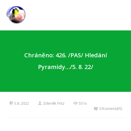
Chráněno: 426. /PAS/ Hledání
Pyramidy…/5. 8. 22/
5.8. 2022
Zdeněk Fritz
551x
0 Komentářů