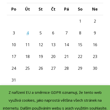
Po
Út
St
Čt
Pá
So
Ne
1
2
3
4
5
6
7
8
9
10
11
12
13
14
15
16
17
18
19
20
21
22
23
24
25
26
27
28
29
30
31
« Čvc
Z nařízení EU a směrnice GDPR oznamuji, že tento web
využívá cookies, jako naprostá většina všech stránek na
internetu. Dalším používáním webu s jejich využitím souhlasíte.