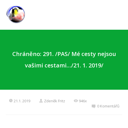
Chráněno: 291. /PAS/ Mé cesty nejsou
vašimi cestami…/21. 1. 2019/
21.1. 2019
Zdeněk Fritz
946x
0 Komentářů