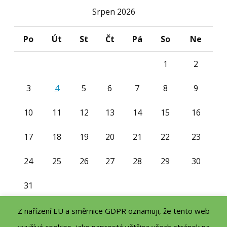
Srpen 2026
Po
Út
St
Čt
Pá
So
Ne
1
2
3
4
5
6
7
8
9
10
11
12
13
14
15
16
17
18
19
20
21
22
23
24
25
26
27
28
29
30
31
« Čvc
Z nařízení EU a směrnice GDPR oznamuji, že tento web