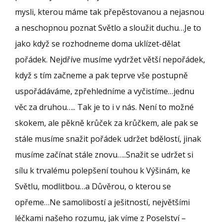
mysli, kterou máme tak přepěstovanou a nejasnou
a neschopnou poznat Světlo a sloužit duchu…Je to
jako když se rozhodneme doma uklízet-dělat
pořádek. Nejdříve musíme vydržet větší nepořádek,
když s tím začneme a pak teprve vše postupně
uspořádáváme, zpřehledníme a vyčistíme…jednu
věc za druhou….. Tak je to i v nás. Není to možné
skokem, ale pěkně krůček za krůčkem, ale pak se
stále musíme snažit pořádek udržet bdělostí, jinak
musíme začínat stále znovu…..Snažit se udržet si
sílu k trvalému polepšení touhou k Výšinám, ke
Světlu, modlitbou…a Důvěrou, o kterou se
opřeme…Ne samolibostí a ješitností, největšími
léčkami našeho rozumu, jak víme z Poselství –