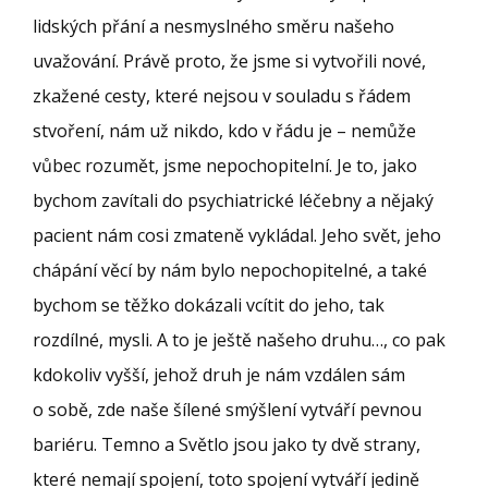
lidských přání a nesmyslného směru našeho
uvažování. Právě proto, že jsme si vytvořili nové,
zkažené cesty, které nejsou v souladu s řádem
stvoření, nám už nikdo, kdo v řádu je – nemůže
vůbec rozumět, jsme nepochopitelní. Je to, jako
bychom zavítali do psychiatrické léčebny a nějaký
pacient nám cosi zmateně vykládal. Jeho svět, jeho
chápání věcí by nám bylo nepochopitelné, a také
bychom se těžko dokázali vcítit do jeho, tak
rozdílné, mysli. A to je ještě našeho druhu…, co pak
kdokoliv vyšší, jehož druh je nám vzdálen sám
o sobě, zde naše šílené smýšlení vytváří pevnou
bariéru. Temno a Světlo jsou jako ty dvě strany,
které nemají spojení, toto spojení vytváří jedině