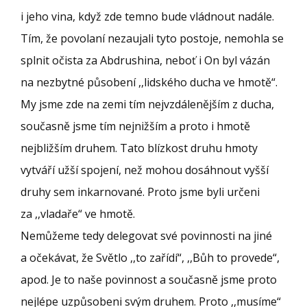
i jeho vina, když zde temno bude vládnout nadále.
Tím, že povolaní nezaujali tyto postoje, nemohla se
splnit očista za Abdrushina, neboť i On byl vázán
na nezbytné působení ,,lidského ducha ve hmotě“.
My jsme zde na zemi tím nejvzdálenějším z ducha,
současně jsme tím nejnižším a proto i hmotě
nejbližším druhem. Tato blízkost druhu hmoty
vytváří užší spojení, než mohou dosáhnout vyšší
druhy sem inkarnované. Proto jsme byli určeni
za ,,vladaře“ ve hmotě.
Nemůžeme tedy delegovat své povinnosti na jiné
a očekávat, že Světlo ,,to zařídí“, ,,Bůh to provede“,
apod. Je to naše povinnost a současně jsme proto
nejlépe uzpůsobeni svým druhem. Proto ,,musíme“