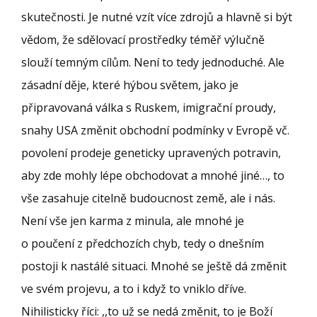
skutečnosti. Je nutné vzít více zdrojů a hlavně si být
vědom, že sdělovací prostředky téměř výlučně
slouží temným cílům. Není to tedy jednoduché. Ale
zásadní děje, které hýbou světem, jako je
připravovaná válka s Ruskem, imigrační proudy,
snahy USA změnit obchodní podmínky v Evropě vč.
povolení prodeje geneticky upravených potravin,
aby zde mohly lépe obchodovat a mnohé jiné…, to
vše zasahuje citelně budoucnost země, ale i nás.
Není vše jen karma z minula, ale mnohé je
o poučení z předchozích chyb, tedy o dnešním
postoji k nastálé situaci. Mnohé se ještě dá změnit
ve svém projevu, a to i když to vniklo dříve.
Nihilisticky říci: ,,to už se nedá změnit, to je Boží