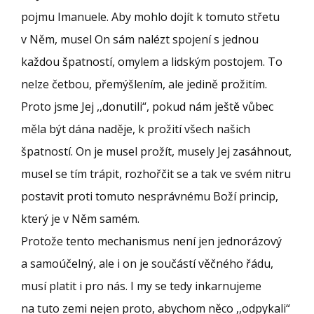
pojmu Imanuele. Aby mohlo dojít k tomuto střetu
v Něm, musel On sám nalézt spojení s jednou
každou špatností, omylem a lidským postojem. To
nelze četbou, přemýšlením, ale jedině prožitím.
Proto jsme Jej ,,donutili“, pokud nám ještě vůbec
měla být dána naděje, k prožití všech našich
špatností. On je musel prožít, musely Jej zasáhnout,
musel se tím trápit, rozhořčit se a tak ve svém nitru
postavit proti tomuto nesprávnému Boží princip,
který je v Něm samém.
Protože tento mechanismus není jen jednorázový
a samoúčelný, ale i on je součástí věčného řádu,
musí platit i pro nás. I my se tedy inkarnujeme
na tuto zemi nejen proto, abychom něco ,,odpykali“