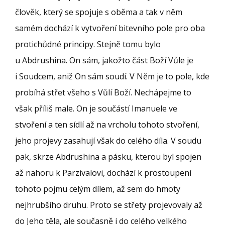
člověk, který se spojuje s oběma a tak v něm
samém dochází k vytvoření bitevního pole pro oba
protichůdné principy. Stejně tomu bylo
u Abdrushina. On sám, jakožto část Boží Vůle je
i Soudcem, aniž On sám soudí. V Něm je to pole, kde
probíhá střet všeho s Vůlí Boží. Nechápejme to
však příliš male. On je součástí Imanuele ve
stvoření a ten sídlí až na vrcholu tohoto stvoření,
jeho projevy zasahují však do celého díla. V soudu
pak, skrze Abdrushina a pásku, kterou byl spojen
až nahoru k Parzivalovi, dochází k prostoupení
tohoto pojmu celým dílem, až sem do hmoty
nejhrubšího druhu. Proto se střety projevovaly až
do Jeho těla, ale současně i do celého velkého