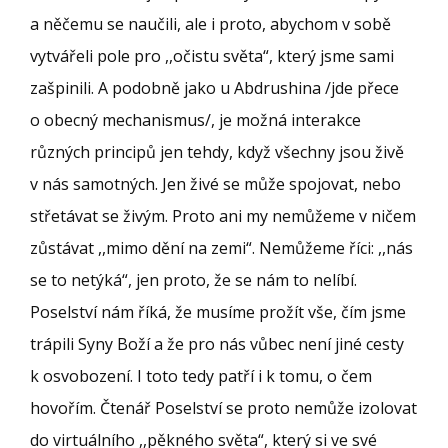
a něčemu se naučili, ale i proto, abychom v sobě
vytvářeli pole pro ,,očistu světa“, který jsme sami
zašpinili. A podobně jako u Abdrushina /jde přece
o obecný mechanismus/, je možná interakce
různých principů jen tehdy, když všechny jsou živě
v nás samotných. Jen živé se může spojovat, nebo
střetávat se živým. Proto ani my nemůžeme v ničem
zůstávat ,,mimo dění na zemi“. Nemůžeme říci: ,,nás
se to netýká“, jen proto, že se nám to nelíbí.
Poselství nám říká, že musíme prožít vše, čím jsme
trápili Syny Boží a že pro nás vůbec není jiné cesty
k osvobození. I toto tedy patří i k tomu, o čem
hovořím. Čtenář Poselství se proto nemůže izolovat
do virtuálního ,,pěkného světa“, který si ve své