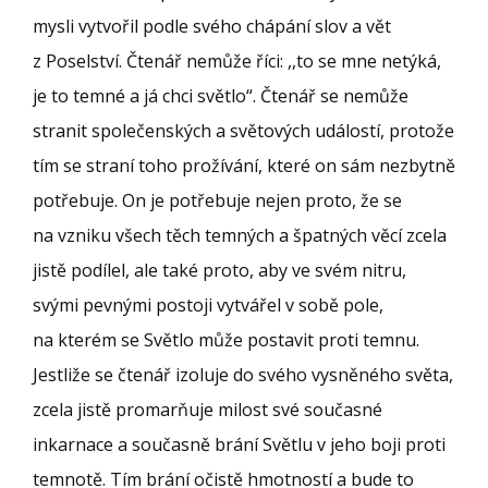
mysli vytvořil podle svého chápání slov a vět
z Poselství. Čtenář nemůže říci: ,,to se mne netýká,
je to temné a já chci světlo“. Čtenář se nemůže
stranit společenských a světových událostí, protože
tím se straní toho prožívání, které on sám nezbytně
potřebuje. On je potřebuje nejen proto, že se
na vzniku všech těch temných a špatných věcí zcela
jistě podílel, ale také proto, aby ve svém nitru,
svými pevnými postoji vytvářel v sobě pole,
na kterém se Světlo může postavit proti temnu.
Jestliže se čtenář izoluje do svého vysněného světa,
zcela jistě promarňuje milost své současné
inkarnace a současně brání Světlu v jeho boji proti
temnotě. Tím brání očistě hmotností a bude to