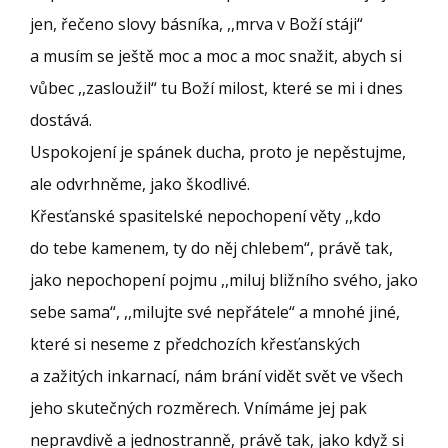
jen, řečeno slovy básníka, ,,mrva v Boží stáji“
a musím se ještě moc a moc a moc snažit, abych si
vůbec ,,zasloužil“ tu Boží milost, které se mi i dnes
dostává.
Uspokojení je spánek ducha, proto je nepěstujme,
ale odvrhněme, jako škodlivé.
Křesťanské spasitelské nepochopení věty ,,kdo
do tebe kamenem, ty do něj chlebem“, právě tak,
jako nepochopení pojmu ,,miluj bližního svého, jako
sebe sama“, ,,milujte své nepřátele“ a mnohé jiné,
které si neseme z předchozích křesťanských
a zažitých inkarnací, nám brání vidět svět ve všech
jeho skutečných rozměrech. Vnímáme jej pak
nepravdivě a jednostranně, právě tak, jako když si