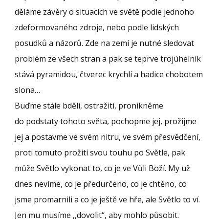
děláme závěry o situacích ve světě podle jednoho
zdeformovaného zdroje, nebo podle lidských
posudků a názorů. Zde na zemi je nutné sledovat
problém ze všech stran a pak se teprve trojúhelník
stává pyramidou, čtverec krychlí a hadice chobotem
slona…
Buďme stále bdělí, ostražití, pronikněme
do podstaty tohoto světa, pochopme jej, prožijme
jej a postavme ve svém nitru, ve svém přesvědčení,
proti tomuto prožití svou touhu po Světle, pak
může Světlo vykonat to, co je ve Vůli Boží. My už
dnes nevíme, co je předurčeno, co je chtěno, co
jsme promarnili a co je ještě ve hře, ale Světlo to ví.
Jen mu musíme ,,dovolit“, aby mohlo působit.