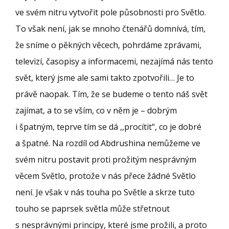
ve svém nitru vytvořit pole působnosti pro Světlo.
To však není, jak se mnoho čtenářů domnívá, tím,
že sníme o pěkných věcech, pohrdáme zprávami,
televizí, časopisy a informacemi, nezajímá nás tento
svět, který jsme ale sami takto zpotvořili… Je to
právě naopak. Tím, že se budeme o tento náš svět
zajímat, a to se vším, co v něm je – dobrým
i špatným, teprve tím se dá ,,procítit“, co je dobré
a špatné. Na rozdíl od Abdrushina nemůžeme ve
svém nitru postavit proti prožitým nesprávným
věcem Světlo, protože v nás přece žádné Světlo
není. Je však v nás touha po Světle a skrze tuto
touho se paprsek světla může střetnout
s nesprávnými principy, které jsme prožili, a proto