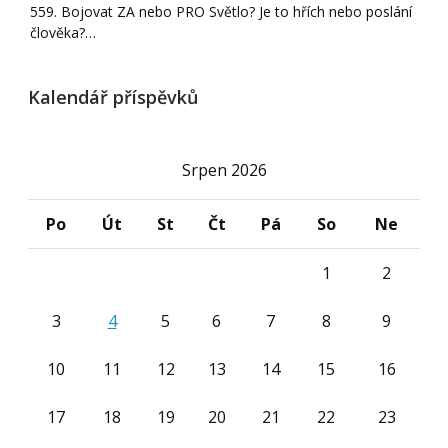
559. Bojovat ZA nebo PRO Světlo? Je to hřích nebo poslání
člověka?…
Kalendář příspěvků
Srpen 2026
Po
Út
St
Čt
Pá
So
Ne
1
2
3
4
5
6
7
8
9
10
11
12
13
14
15
16
17
18
19
20
21
22
23