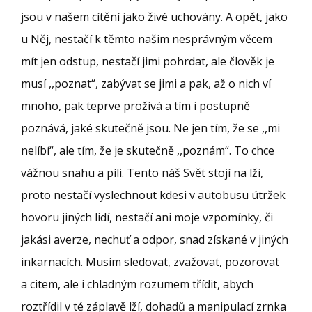
jsou v našem cítění jako živé uchovány. A opět, jako
u Něj, nestačí k těmto našim nesprávným věcem
mít jen odstup, nestačí jimi pohrdat, ale člověk je
musí ,,poznat“, zabývat se jimi a pak, až o nich ví
mnoho, pak teprve prožívá a tím i postupně
poznává, jaké skutečně jsou. Ne jen tím, že se ,,mi
nelíbí“, ale tím, že je skutečně ,,poznám“. To chce
vážnou snahu a píli. Tento náš Svět stojí na lži,
proto nestačí vyslechnout kdesi v autobusu útržek
hovoru jiných lidí, nestačí ani moje vzpomínky, či
jakási averze, nechuť a odpor, snad získané v jiných
inkarnacích. Musím sledovat, zvažovat, pozorovat
a citem, ale i chladným rozumem třídit, abych
roztřídil v té záplavě lží, dohadů a manipulací zrnka