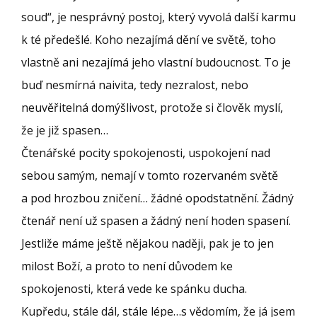
soud“, je nesprávný postoj, který vyvolá další karmu
k té předešlé. Koho nezajímá dění ve světě, toho
vlastně ani nezajímá jeho vlastní budoucnost. To je
buď nesmírná naivita, tedy nezralost, nebo
neuvěřitelná domýšlivost, protože si člověk myslí,
že je již spasen…
Čtenářské pocity spokojenosti, uspokojení nad
sebou samým, nemají v tomto rozervaném světě
a pod hrozbou zničení… žádné opodstatnění. Žádný
čtenář není už spasen a žádný není hoden spasení.
Jestliže máme ještě nějakou naději, pak je to jen
milost Boží, a proto to není důvodem ke
spokojenosti, která vede ke spánku ducha.
Kupředu, stále dál, stále lépe…s vědomím, že já jsem