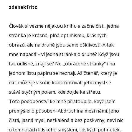
zdenekfritz
Člověk si vezme nějakou knihu a začne číst…jedna
stránka je krásná, plná optimismu, krásných
obrazů, ale na druhé jsou samé ošklivosti. A tak
mne napadá – ví jedna stránka o druhé? Když jsou
tak odlišné, znají se? Ne ,,obrácené stránky“ i na
jednom listu papíru se neznají. Až čtenář, který je
čte, může je v sobě konfrontovat, jeho mysl se
stává styčným polem, kde dojde ke střetu.
Toto podobenství ke mně přistoupilo, když jsem
přemýšlel o působení Abdrushina mezi námi. Jeho
čistá, jasná mysl, nezkalená a bez poskvrny, neví nic
o temnotách lidského smýšlení, lidských pohnutek,